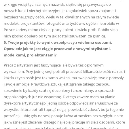
w kręgu wciąż tych samych nazwisk, ciężko się przyzwyczaja do
nowych ludzi i niechętnie przyjmuje kogokolwiek spoza znajomej i
bezpiecznej grupy osób. Wielu w tej chwili znanych na całym świecie
modelek, projektantów, fotografów, artystów w ogóle, nie zrobiło w
Polsce kariery mimo ciężkiej pracy, talentu i wielu prób. Robiło się o
nich głośno dopiero po tym jak zostali zauważeni za granicą.
5: Twoje projekty to wynik współpracy z wieloma osobami.
Opowiedz jak to jest ciągle pracować z nowymi stylistami,
modelkami, projektantami?
Praca z artystami jest fascynująca, ale bywa też ogromnym
wyzwaniem. Przy jednej sesji potrafi pracować kilkanaście osób na raz, i
każda z tych osób jest tak samo ważna, ma swoją wizję, swoje pomysły
i swoje ambicje. Prawdziwą sztuką jest zgranie takiego zespołu,
sprawienie by każdy czuł się doceniony i zrozumiany, o sprawach
organizacyjnych już nie wspomnę. Dlatego zawsze mam na planie
dyrektora artystycznego, jedną osobę odpowiedzialną właściwie za
wszystko, która potrafi tupnąć nogą i powiedzieć „dość”, bo ja tego nie
potrafię:) Lubię gdy na sesji panuje luźna atmosfera bez względu na to
jak ważne jest zlecenie, dlatego najlepiej pracuje mi się z osobami, które
nadają na tych samych falach, potrafią się pośmiać i powygłupiać, a