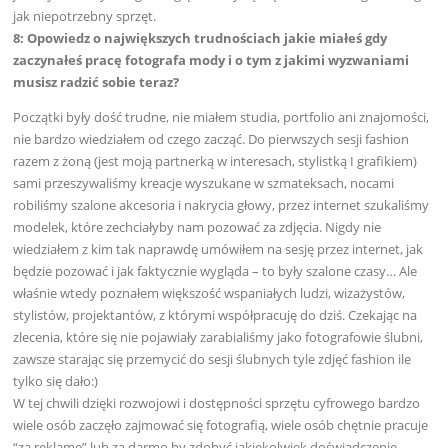
jak niepotrzebny sprzęt.
8: Opowiedz o największych trudnościach jakie miałeś gdy
zaczynałeś pracę fotografa mody i o tym z jakimi wyzwaniami
musisz radzić sobie teraz?
Początki były dość trudne, nie miałem studia, portfolio ani znajomości,
nie bardzo wiedziałem od czego zacząć. Do pierwszych sesji fashion
razem z żoną (jest moją partnerką w interesach, stylistką I grafikiem)
sami przeszywaliśmy kreacje wyszukane w szmateksach, nocami
robiliśmy szalone akcesoria i nakrycia głowy, przez internet szukaliśmy
modelek, które zechciałyby nam pozować za zdjęcia. Nigdy nie
wiedziałem z kim tak naprawdę umówiłem na sesję przez internet, jak
będzie pozować i jak faktycznie wygląda – to były szalone czasy… Ale
właśnie wtedy poznałem większość wspaniałych ludzi, wizażystów,
stylistów, projektantów, z którymi współpracuję do dziś. Czekając na
zlecenia, które się nie pojawiały zarabialiśmy jako fotografowie ślubni,
zawsze starając się przemycić do sesji ślubnych tyle zdjęć fashion ile
tylko się dało:)
W tej chwili dzięki rozwojowi i dostępności sprzętu cyfrowego bardzo
wiele osób zaczęło zajmować się fotografią, wiele osób chętnie pracuje
“za reklamę” lub za darmo by zdobyć jakiekolwiek doświadczenie.