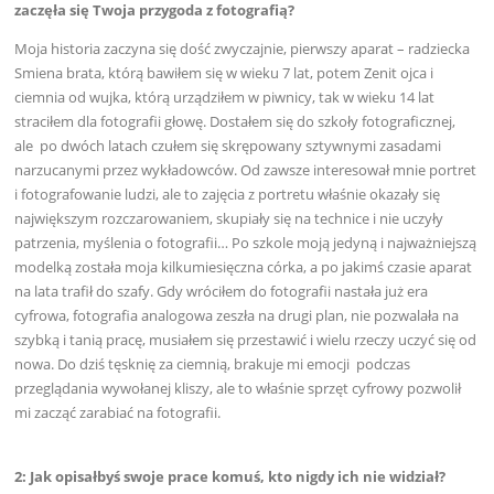
zaczęła się Twoja przygoda z fotografią?
Moja historia zaczyna się dość zwyczajnie, pierwszy aparat – radziecka
Smiena brata, którą bawiłem się w wieku 7 lat, potem Zenit ojca i
ciemnia od wujka, którą urządziłem w piwnicy, tak w wieku 14 lat
straciłem dla fotografii głowę. Dostałem się do szkoły fotograficznej,
ale po dwóch latach czułem się skrępowany sztywnymi zasadami
narzucanymi przez wykładowców. Od zawsze interesował mnie portret
i fotografowanie ludzi, ale to zajęcia z portretu właśnie okazały się
największym rozczarowaniem, skupiały się na technice i nie uczyły
patrzenia, myślenia o fotografii… Po szkole moją jedyną i najważniejszą
modelką została moja kilkumiesięczna córka, a po jakimś czasie aparat
na lata trafił do szafy. Gdy wróciłem do fotografii nastała już era
cyfrowa, fotografia analogowa zeszła na drugi plan, nie pozwalała na
szybką i tanią pracę, musiałem się przestawić i wielu rzeczy uczyć się od
nowa. Do dziś tęsknię za ciemnią, brakuje mi emocji podczas
przeglądania wywołanej kliszy, ale to właśnie sprzęt cyfrowy pozwolił
mi zacząć zarabiać na fotografii.
2: Jak opisałbyś swoje prace komuś, kto nigdy ich nie widział?