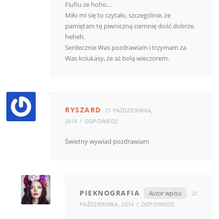
Fiufiu że hoho…
Miło mi się to czytało, szczególnie, że
pamiętam tę piwniczną ciemnię dość dobrze,
heheh.
Serdecznie Was pozdrawiam i trzymam za
Was kciukasy, że aż bolą wieczorem.
RYSZARD
21 PAŹDZIERNIKA,
2014
ODPOWIEDZ
Świetny wywiad pozdrawiam
PIEKNOGRAFIA
Autor wpisu
21
PAŹDZIERNIKA, 2014
ODPOWIEDZ