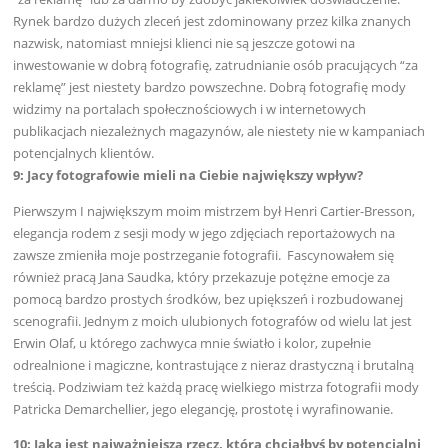
Rynek bardzo dużych zleceń jest zdominowany przez kilka znanych
nazwisk, natomiast mniejsi klienci nie są jeszcze gotowi na
inwestowanie w dobrą fotografię, zatrudnianie osób pracujących “za
reklamę” jest niestety bardzo powszechne. Dobrą fotografię mody
widzimy na portalach społecznościowych i w internetowych
publikacjach niezależnych magazynów, ale niestety nie w kampaniach
potencjalnych klientów.
9: Jacy fotografowie mieli na Ciebie największy wpływ?
Pierwszym I największym moim mistrzem był Henri Cartier-Bresson,
elegancja rodem z sesji mody w jego zdjęciach reportażowych na
zawsze zmieniła moje postrzeganie fotografii. Fascynowałem się
również pracą Jana Saudka, który przekazuje potężne emocje za
pomocą bardzo prostych środków, bez upiększeń i rozbudowanej
scenografii. Jednym z moich ulubionych fotografów od wielu lat jest
Erwin Olaf, u którego zachwyca mnie światło i kolor, zupełnie
odrealnione i magiczne, kontrastujące z nieraz drastyczną i brutalną
treścią. Podziwiam też każdą pracę wielkiego mistrza fotografii mody
Patricka Demarchellier, jego elegancję, prostotę i wyrafinowanie.
10: Jaka jest najważniejsza rzecz, którą chciałbyś by potencjalni