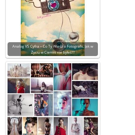
Analog VS Cyfra – Co Ty Wiesz o Fotografii, Jak w
Życiu w Ciemni nie byłeś??