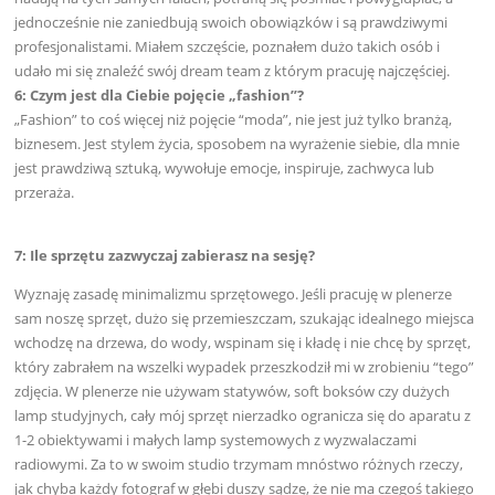
jednocześnie nie zaniedbują swoich obowiązków i są prawdziwymi
profesjonalistami. Miałem szczęście, poznałem dużo takich osób i
udało mi się znaleźć swój dream team z którym pracuję najczęściej.
6: Czym jest dla Ciebie pojęcie „fashion”?
„Fashion” to coś więcej niż pojęcie “moda”, nie jest już tylko branżą,
biznesem. Jest stylem życia, sposobem na wyrażenie siebie, dla mnie
jest prawdziwą sztuką, wywołuje emocje, inspiruje, zachwyca lub
przeraża.
7: Ile sprzętu zazwyczaj zabierasz na sesję?
Wyznaję zasadę minimalizmu sprzętowego. Jeśli pracuję w plenerze
sam noszę sprzęt, dużo się przemieszczam, szukając idealnego miejsca
wchodzę na drzewa, do wody, wspinam się i kładę i nie chcę by sprzęt,
który zabrałem na wszelki wypadek przeszkodził mi w zrobieniu “tego”
zdjęcia. W plenerze nie używam statywów, soft boksów czy dużych
lamp studyjnych, cały mój sprzęt nierzadko ogranicza się do aparatu z
1-2 obiektywami i małych lamp systemowych z wyzwalaczami
radiowymi. Za to w swoim studio trzymam mnóstwo różnych rzeczy,
jak chyba każdy fotograf w głębi duszy sądzę, że nie ma czegoś takiego