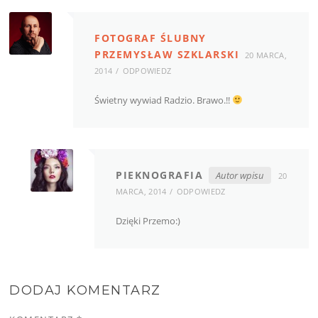
FOTOGRAF ŚLUBNY
PRZEMYSŁAW SZKLARSKI
20 MARCA,
2014
ODPOWIEDZ
Świetny wywiad Radzio. Brawo.!!
PIEKNOGRAFIA
Autor wpisu
20
MARCA, 2014
ODPOWIEDZ
Dzięki Przemo:)
DODAJ KOMENTARZ