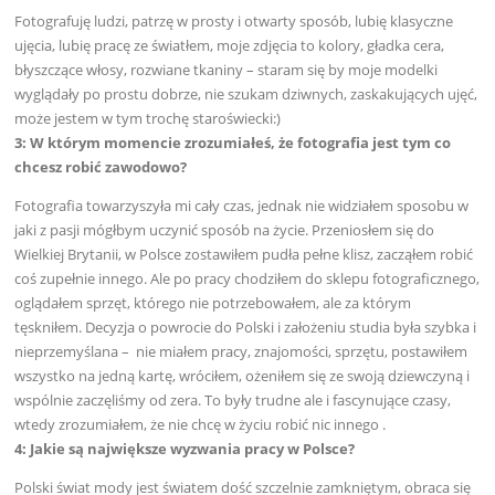
Fotografuję ludzi, patrzę w prosty i otwarty sposób, lubię klasyczne
ujęcia, lubię pracę ze światłem, moje zdjęcia to kolory, gładka cera,
błyszczące włosy, rozwiane tkaniny – staram się by moje modelki
wyglądały po prostu dobrze, nie szukam dziwnych, zaskakujących ujęć,
może jestem w tym trochę staroświecki:)
3: W którym momencie zrozumiałeś, że fotografia jest tym co
chcesz robić zawodowo?
Fotografia towarzyszyła mi cały czas, jednak nie widziałem sposobu w
jaki z pasji mógłbym uczynić sposób na życie. Przeniosłem się do
Wielkiej Brytanii, w Polsce zostawiłem pudła pełne klisz, zacząłem robić
coś zupełnie innego. Ale po pracy chodziłem do sklepu fotograficznego,
oglądałem sprzęt, którego nie potrzebowałem, ale za którym
tęskniłem. Decyzja o powrocie do Polski i założeniu studia była szybka i
nieprzemyślana – nie miałem pracy, znajomości, sprzętu, postawiłem
wszystko na jedną kartę, wróciłem, ożeniłem się ze swoją dziewczyną i
wspólnie zaczęliśmy od zera. To były trudne ale i fascynujące czasy,
wtedy zrozumiałem, że nie chcę w życiu robić nic innego .
4: Jakie są największe wyzwania pracy w Polsce?
Polski świat mody jest światem dość szczelnie zamkniętym, obraca się