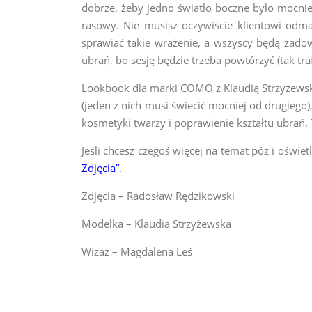
dobrze, żeby jedno światło boczne było mocniej
rasowy. Nie musisz oczywiście klientowi odmaw
sprawiać takie wrażenie, a wszyscy będą zadowo
ubrań, bo sesję będzie trzeba powtórzyć (tak tr
Lookbook dla marki COMO z Klaudią Strzyżewską
(jeden z nich musi świecić mocniej od drugiego)
kosmetyki twarzy i poprawienie kształtu ubrań.
Jeśli chcesz czegoś więcej na temat póz i ośw
Zdjęcia”
.
Zdjęcia – Radosław Rędzikowski
Modelka – Klaudia Strzyżewska
Wizaż – Magdalena Leś