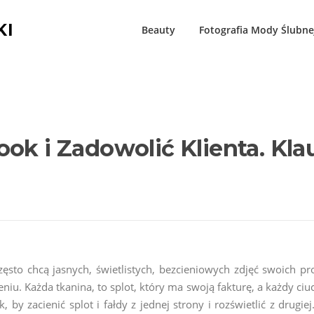
KI
Beauty
Fotografia Mody Ślubne
BLOG
ok i Zadowolić Klienta. Kla
sto chcą jasnych, świetlistych, bezcieniowych zdjęć swoich pro
. Każda tkanina, to splot, który ma swoją fakturę, a każdy ciuc
k, by zacienić splot i fałdy z jednej strony i rozświetlić z drugie