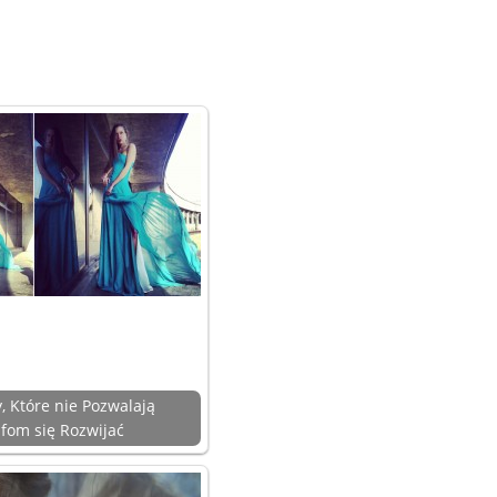
y, Które nie Pozwalają
fom się Rozwijać