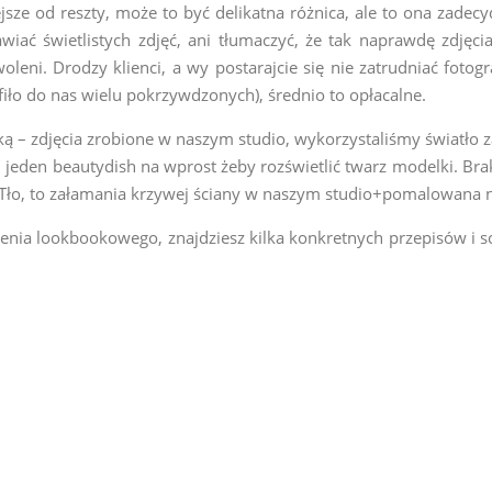
sze od reszty, może to być delikatna różnica, ale to ona zadecy
iać świetlistych zdjęć, ani tłumaczyć, że tak naprawdę zdjęci
leni. Drodzy klienci, a wy postarajcie się nie zatrudniać fotog
afiło do nas wielu pokrzywdzonych), średnio to opłacalne.
 – zdjęcia zrobione w naszym studio, wykorzystaliśmy światło 
, jeden beautydish na wprost żeby rozświetlić twarz modelki. Bra
 Tło, to załamania krzywej ściany w naszym studio+pomalowana n
ietlenia lookbookowego, znajdziesz kilka konkretnych przepisów 