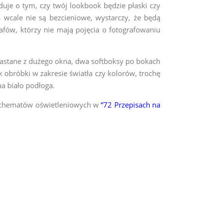
duje o tym, czy twój lookbook będzie płaski czy
a wcale nie są bezcieniowe, wystarczy, że będą
rafów, którzy nie mają pojęcia o fotografowaniu
zastane z dużego okna, dwa softboksy po bokach
k obróbki w zakresie światła czy kolorów, trochę
a biało podłoga.
i schematów oświetleniowych w
“72 Przepisach na