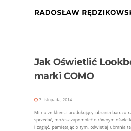
Skocz
do
RADOSŁAW RĘDZIKOWS
treści
Jak Oświetlić Lookbo
marki COMO
7 listopada, 2014
Mimo że klienci produkujący ubrania bardzo czę
sprzedać, możesz zapomnieć o równym oświetleniu
i zagięć, pamiętając o tym, oświetlaj ubrania ta