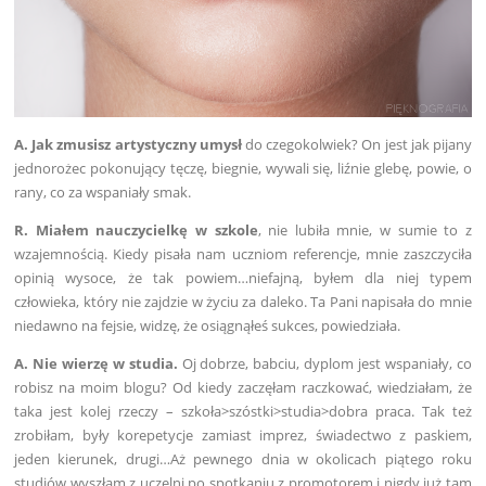
A. Jak zmusisz artystyczny umysł
do czegokolwiek? On jest jak pijany
jednorożec pokonujący tęczę, biegnie, wywali się, liźnie glebę, powie, o
rany, co za wspaniały smak.
R. Miałem nauczycielkę w szkole
, nie lubiła mnie, w sumie to z
wzajemnością. Kiedy pisała nam uczniom referencje, mnie zaszczyciła
opinią wysoce, że tak powiem…niefajną, byłem dla niej typem
człowieka, który nie zajdzie w życiu za daleko. Ta Pani napisała do mnie
niedawno na fejsie, widzę, że osiągnąłeś sukces, powiedziała.
A. Nie wierzę w studia.
Oj dobrze, babciu, dyplom jest wspaniały, co
robisz na moim blogu? Od kiedy zaczęłam raczkować, wiedziałam, że
taka jest kolej rzeczy – szkoła>szóstki>studia>dobra praca. Tak też
zrobiłam, były korepetycje zamiast imprez, świadectwo z paskiem,
jeden kierunek, drugi…Aż pewnego dnia w okolicach piątego roku
studiów wyszłam z uczelni po spotkaniu z promotorem i nigdy już tam