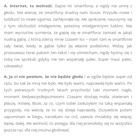
A. Internet, to wolność.
Dajcie mi smartfona, a nigdy nie umrę z
głodu. Nie wierzę, że smartfony kradną nam dusze. Przyszło nowe i
ludzkość to nowe ogarnia, zachłysnęła się. Ale spokojnie, nauczymy się
z tym obchodzić inteligentnie, jesteśmy inteligentnymi ludźmi. Nie
mam wyrzutów sumienia, że gapię się w smartfona zamiast w jakąś
nudną gębę, z którą zderzy mnie czasem los – mam tam w smartfonie
cały świat, kiedy w gębie tylko jej własne podwórko. Widzę, jak
przesuwasz teraz palcem ten tekst i się uśmiecham, nigdy byśmy się z
tobą nie spotkali, gdyby nie ten wspaniały palec. Super masz palec,
człowieku!
A. Ja ci nie powiem, że nie będzie głodu
i w ogóle będzie super od
razu, bo tak ze mną nie było. Ale było warto, naprawdę było warto. Po
tych pierwszych trudnych latach przychodzi taki moment nagle,
moment
kiedywszystkojużmasens
. Czasami dostaję maila, otwieram i
płaczę, mówię, Boże, za co, czym sobie zasłużyłam na taką wspaniałą
przygodę, nie wierzę, że to się dzieje naprawdę. Oczywiście potem
zapominam w biegu, narzekam na coś, zawsze chciałoby się więcej,
lepiej, dalej. Ale wolność, to potęga, dla niej przeszłoby się to wszystko
jeszcze raz, dla niej można głodować.