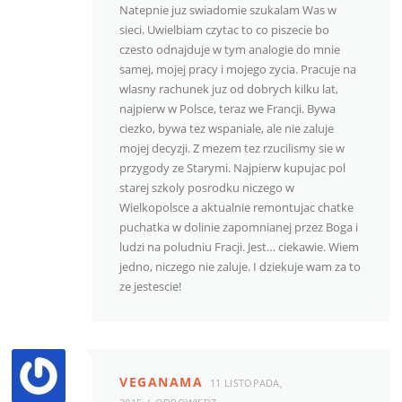
Natepnie juz swiadomie szukalam Was w
sieci. Uwielbiam czytac to co piszecie bo
czesto odnajduje w tym analogie do mnie
samej, mojej pracy i mojego zycia. Pracuje na
wlasny rachunek juz od dobrych kilku lat,
najpierw w Polsce, teraz we Francji. Bywa
ciezko, bywa tez wspaniale, ale nie zaluje
mojej decyzji. Z mezem tez rzucilismy sie w
przygody ze Starymi. Najpierw kupujac pol
starej szkoly posrodku niczego w
Wielkopolsce a aktualnie remontujac chatke
puchatka w dolinie zapomnianej przez Boga i
ludzi na poludniu Fracji. Jest… ciekawie. Wiem
jedno, niczego nie zaluje. I dziekuje wam za to
ze jestescie!
VEGANAMA
11 LISTOPADA,