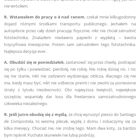
nie wróciłam.
R. Wstawałem do pracy o 4 nad ranem
, czekał mnie kilkugodzinny
dojazd różnymi środkami transportu publicznego. Jechałem na
autopilocie przez cały dzień pracując fizycznie, nikt nie chciał zatrudnić
fototechnika. Znalazłem niedawno papierki z wypłatą – kwota
trzycyfrowa miesięcznie. Potem sam zatrudniłem tego fototechnika.
Najlepsza decyzja ever.
A. Obudzić się w poniedziałek
, zastanowić się przez chwilę, podrapać
się po tyłku i powiedzieć, pierdolę, nie robię. Nie robię dzisiaj nic. I nic
się nie stanie, nikt nie zadzwoni wydzierając oblicza, dlaczego cię nie
ma, kiedy masz być, nikt nie odbierze premii i nie zwolni za poniesione
straty z tytułu nieobecności. Oto najwyższa świętość, największe
szczęście, wspaniały dar losu dla freelansera samozatrudnionego
człowieka niezależnego.
R. Jeśli jutro obudzę się z myślą
, że chcę wyruszyć pieszo do Santiago
de Compostela, to wezmę plecak, wyjdę z domu i zobaczymy się za
kilka miesięcy. Chociaż nie, nie zrobię tego. Mam dwa koty, za bardzo
bym tęsknił. Puchate skurwiele nie lubią podróży.