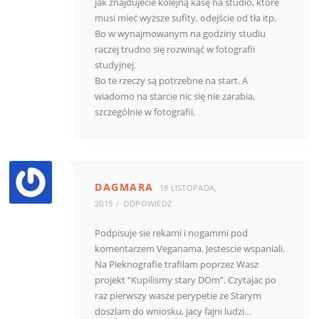
jak znajdujecie kolejną kasę na studio, które
musi mieć wyższe sufity, odejście od tła itp.
Bo w wynajmowanym na godziny studiu
raczej trudno się rozwinąć w fotografii
studyjnej.
Bo te rzeczy są potrzebne na start. A
wiadomo na starcie nic się nie zarabia,
szczególnie w fotografii.
DAGMARA
18 LISTOPADA,
2015
ODPOWIEDZ
Podpisuje sie rekami i nogammi pod
komentarzem Veganama. Jestescie wspaniali.
Na Pieknografie trafilam poprzez Wasz
projekt “Kupilismy stary DOm”. Czytajac po
raz pierwszy wasze perypetie ze Starym
doszlam do wniosku, jacy fajni ludzi…