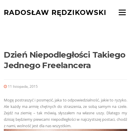
Skocz
do
RADOSŁAW RĘDZIKOWSKI
Menu
treści
BLOG
Dzień Niepodległości Takiego
Jednego Freelancera
11 listopada, 2015
Mogę postraszyć i posmęcić, jaka to odpowiedzialność, jakie to ryzyko.
Ale każdy ma armię chętnych do straszenia, ze sobą samym na czele.
Zejdź na ziemię – tak mówią, słyszałem na własne uszy. Dlatego my
dzisiaj będziemy piewcami niepodległości w najczystszej postaci, chodź
z nami, wolność jest dla nas wszystkim.