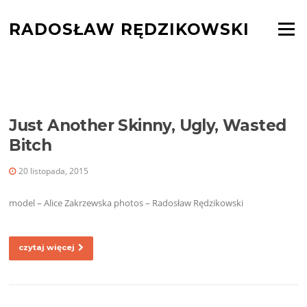
Skocz
do
RADOSŁAW RĘDZIKOWSKI
Menu
treści
TAG:
SKINNY MODEL
Just Another Skinny, Ugly, Wasted
Bitch
20 listopada, 2015
model – Alice Zakrzewska photos – Radosław Rędzikowski
czytaj więcej