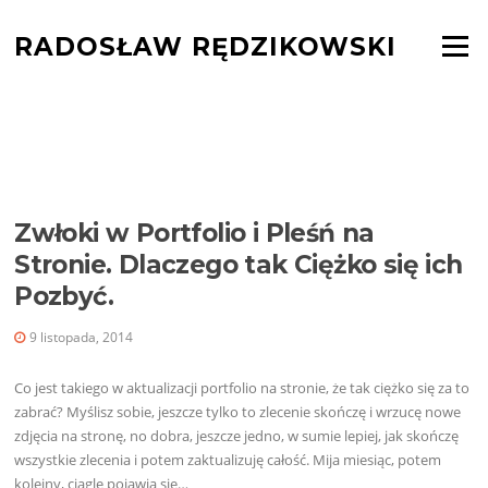
Skocz
do
RADOSŁAW RĘDZIKOWSKI
Menu
treści
TAG:
MARKETING DLA
FOTOGRAFA
Zwłoki w Portfolio i Pleśń na
Stronie. Dlaczego tak Ciężko się ich
Pozbyć.
9 listopada, 2014
Co jest takiego w aktualizacji portfolio na stronie, że tak ciężko się za to
zabrać? Myślisz sobie, jeszcze tylko to zlecenie skończę i wrzucę nowe
zdjęcia na stronę, no dobra, jeszcze jedno, w sumie lepiej, jak skończę
wszystkie zlecenia i potem zaktualizuję całość. Mija miesiąc, potem
kolejny, ciągle pojawia się…