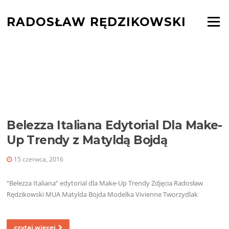
Skocz
do
RADOSŁAW RĘDZIKOWSKI
Menu
treści
TAG:
BEAUTY
PHOTOSHOOT
INSPIRATION
Belezza Italiana Edytorial Dla Make-
Up Trendy z Matyldą Bojdą
15 czerwca, 2016
“Belezza Italiana” edytorial dla Make-Up Trendy Zdjęcia Radosław
Rędzikowski MUA Matylda Bojda Modelka Vivienne Tworzydlak
czytaj więcej